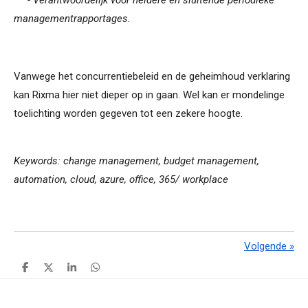
- Verantwoordelijk voor heldere en sluitende periodieke
managementrapportages.
Vanwege het concurrentiebeleid en de geheimhoud verklaring
kan Rixma hier niet dieper op in gaan. Wel kan er mondelinge
toelichting worden gegeven tot een zekere hoogte.
Keywords: change management, budget management,
automation, cloud, azure, office, 365/ workplace
Volgende
»
D
D
S
D
e
e
h
e
l
e
a
l
e
l
r
e