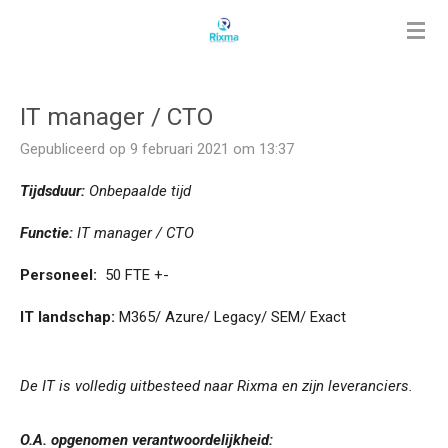
Ga
direct
naar
de
IT manager / CTO
hoofdinhoud
Gepubliceerd op 9 februari 2021 om 13:37
Tijdsduur:
Onbepaalde tijd
Functie:
IT manager / CTO
Personeel:
50 FTE +-
IT landschap:
M365/ Azure/ Legacy/ SEM/ Exact
De IT is volledig uitbesteed naar Rixma en zijn leveranciers.
O.A. opgenomen verantwoordelijkheid: